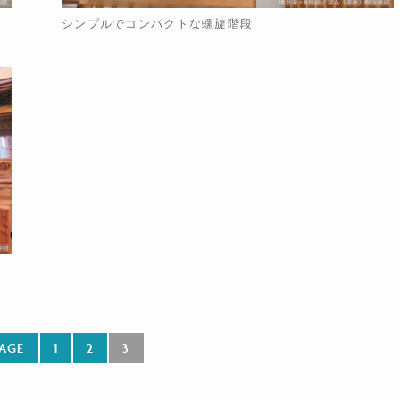
シンプルでコンパクトな螺旋階段
AGE
1
2
3